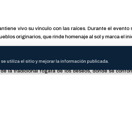
antiene vivo su vínculo con las raíces. Durante el evento s
eblos originarios, que rinde homenaje al sol y marca el ini
 utiliza el sitio y mejorar la información publicada.
par de la tradicional fogata de los deseos, donde se conf
itas en papel, con la creencia de que serán impulsadas p