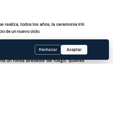
e realiza, todos los años, la ceremonia Inti
cio de un nuevo ciclo.
Rechazar
Aceptar
orma un ronda alrededor del fuego; quienes
or su energía.