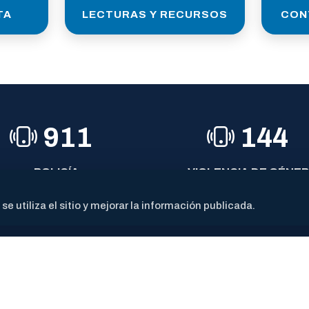
TA
LECTURAS Y RECURSOS
CON
911
144
POLICÍA
VIOLENCIA DE GÉNE
 utiliza el sitio y mejorar la información publicada.
San Martín 550 - (CP 6700)
Mail: contacto@lujan.gob.ar