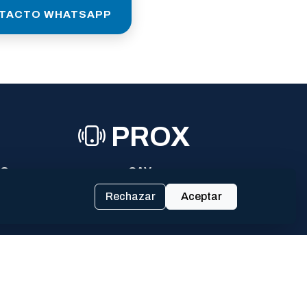
TACTO WHATSAPP
PROX
RO
CAV
Rechazar
Aceptar
Luján | Provincia de Buenos Aires
Redes Sociales