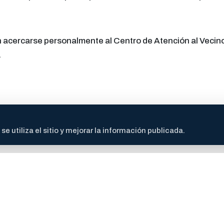
acercarse personalmente al Centro de Atención al Vecino 
.
 utiliza el sitio y mejorar la información publicada.
 prestigioso cardiocirujano argentino, reconocido mundia
n revolucionó la medicina cardiovascular y ha salvado mill
mo médico rural en La Pampa. Posteriormente, viajó a Esta