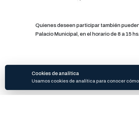
Quienes deseen participar también pueden 
Palacio Municipal, en el horario de 8 a 15 hs
Cookies de analítica
Sobre Favaloro
Usamos cookies de analítica para conocer cómo se
René Gerónimo Favaloro (1923-2000) fue un
técnica del bypass coronario. Su innovació
Nacido en La Plata, comenzó su carrera co