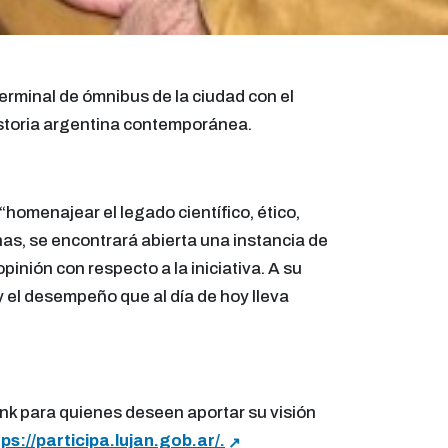
erminal de ómnibus de la ciudad con el
istoria argentina contemporánea.
“homenajear el legado científico, ético,
as, se encontrará abierta una instancia de
inión con respecto a la iniciativa. A su
 y el desempeño que al día de hoy lleva
ink para quienes deseen aportar su visión
tps://participa.lujan.gob.ar/.